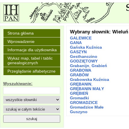
Wybrany słownik: Wieluń
Strona główna
GALEWICE
Wprowadzenie
GANA
Gańska Kuźnica
Informacje dla użytkownika
GASZYN
Gesthanczino
Wykaz map, tabel i tablic
GODZIĘTOWY
genealogicznych
Grabanijn
,
Grabień
GRABOWA
Przeglądanie alfabetyczne
GRABÓW
Grabowska Kuźnica
Wyszukiwanie:
GRĘBANIN
,
GRĘBANIN MAŁY
GRĘBIEŃ
Gromadki
GROMADZICE
Gromadzice Małe
Guszyno