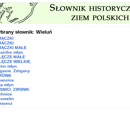
brany słownik: Wieluń
JĄCZKI
JĄCZKI
,
JĄCZKI MAŁE
kantho młyn
,
ŁĘCZE MAŁE
ŁĘCZE WIELKIE
,
tor młyn
ganie
,
Zdrgany
ROWA
nancice
ja młyn
SNICI
,
ZIRSNIK
chnice
comelin
racecz