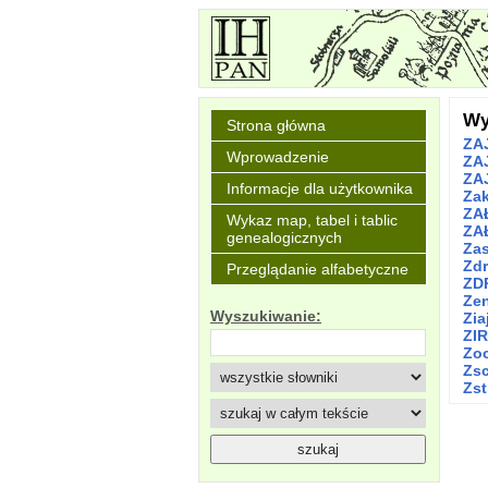
Wy
Strona główna
ZA
Wprowadzenie
ZA
ZA
Informacje dla użytkownika
Za
ZA
Wykaz map, tabel i tablic
ZA
genealogicznych
Zas
Zdr
Przeglądanie alfabetyczne
ZD
Ze
Wyszukiwanie:
Zia
ZIR
Zo
Zs
Zst