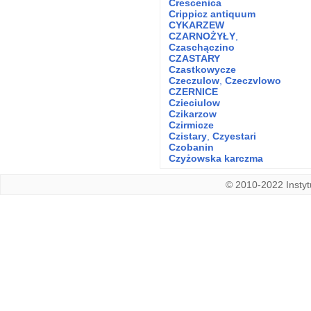
Crescenica
Crippicz antiquum
CYKARZEW
CZARNOŻYŁY
,
Czaschączino
CZASTARY
Czastkowycze
Czeczulow
,
Czeczvlowo
CZERNICE
Czieciulow
Czikarzow
Czirmicze
Czistary
,
Czyestari
Czobanin
Czyżowska karczma
© 2010-2022 Instytu