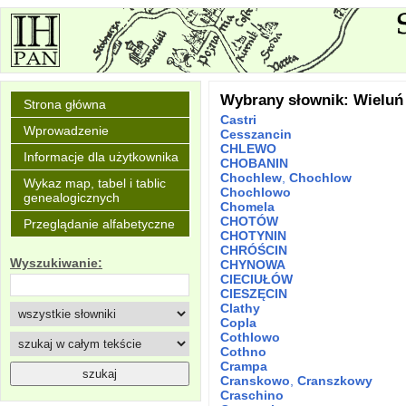
Wybrany słownik: Wieluń
Strona główna
Castri
Wprowadzenie
Cesszancin
CHLEWO
Informacje dla użytkownika
CHOBANIN
Chochlew
,
Chochlow
Wykaz map, tabel i tablic
Chochlowo
genealogicznych
Chomela
CHOTÓW
Przeglądanie alfabetyczne
CHOTYNIN
CHRÓŚCIN
Wyszukiwanie:
CHYNOWA
CIECIUŁÓW
CIESZĘCIN
Clathy
Copla
Cothlowo
Cothno
Crampa
Cranskowo
,
Cranszkowy
Craschino