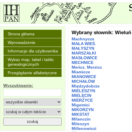
Wybrany słownik: Wieluń
Strona główna
Machnycze
Wprowadzenie
MAŁA WIEŚ
,
MAŁYSZYN
Informacje dla użytkownika
MARSZAŁKI
MASŁOWICE
Wykaz map, tabel i tablic
MECHNICE
genealogicznych
Mericz
,
Merzicz
Miamicze
Przeglądanie alfabetyczne
MIANOWICE
MICHAŁÓW
Wyszukiwanie:
Międzydobrze
MIELESZYN
MIELĘCIN
MIERZYCE
Migemici
MIKORZYN
MIKSTAT
Milanczin
Mileszyn
Millenowiczi