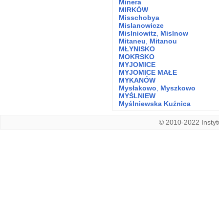
Minera
MIRKÓW
Misschobya
Mislanowicze
Mislniowitz
,
Mislnow
Mitaneu
,
Mitanou
MŁYNISKO
MOKRSKO
MYJOMICE
MYJOMICE MAŁE
MYKANÓW
Mysłakowo
,
Myszkowo
MYŚLNIEW
Myślniewska Kuźnica
© 2010-2022 Instytu