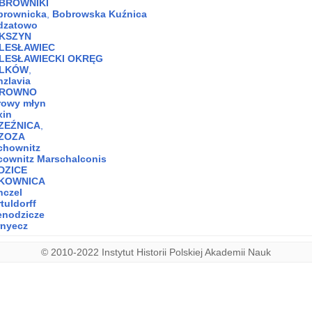
BROWNIKI
brownicka
,
Bobrowska Kuźnica
dzatowo
KSZYN
LESŁAWIEC
LESŁAWIECKI OKRĘG
LKÓW
,
zlavia
ROWNO
rowy młyn
xin
ZEŹNICA
,
ZOZA
chownitz
ownitz Marschalconis
DZICE
KOWNICA
nczel
tuldorff
enodzicze
rnyecz
© 2010-2022 Instytut Historii Polskiej Akademii Nauk