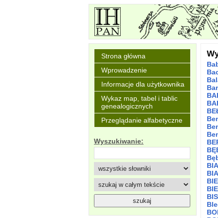
Wy
Strona główna
Ba
Wprowadzenie
Ba
Bal
Informacje dla użytkownika
Ba
BA
Wykaz map, tabel i tablic
BA
genealogicznych
BE
Be
Przeglądanie alfabetyczne
Be
Be
Wyszukiwanie:
BE
BĘ
Bę
BI
BI
BI
BI
BI
Bl
BO