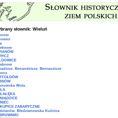
brany słownik: Wieluń
bnow
cowici
a
mbnow
RANÓW
RYCZ
ŁDOWICE
mbnow
nadzice
,
Benandzicze
,
Bernaczicze
necz
RTOŁDÓW
BNÓW
bnowska Wola
,
AŁA
AŁAŁĘKA
ENIĄDZICE
ENIEC
SKUPICE ZABARYCZNE
edzianów
,
Bledzianowska Kuźnica
BROWNIKI