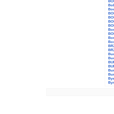
BO
Bo
Bo
BO
BO
BO
BO
Bon
BO
Bo
Bo
BR
BR
Bu
Buc
BU
BU
Bu
Bur
By
By